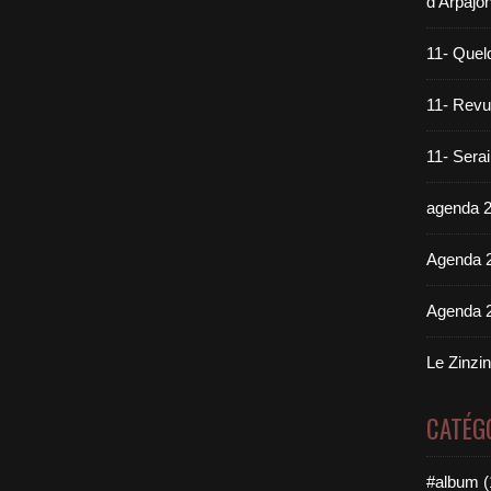
d'Arpajo
11- Quel
11- Revue
11- Sera
agenda 
Agenda 
Agenda 
Le Zinzi
CATÉG
#album (