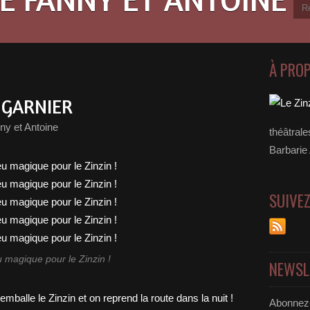
À PRO
A GARNIER
ny et Antoine
théâtral
Barbarie
SUIVE
u magique pour le Zinzin !
NEWSL
Abonnez-