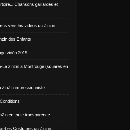
toire....Chansons gaillardes et
iens vers les vidéos du Zinzin
inzin des Enfants
ge vidéo 2019
o-Le zinzin à Montrouge (squares en
o ZinZin impressionniste
Conditions" !
inZin en toute transparence
os-Les Costumes du Zinzin