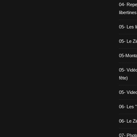
04- Reper
libertines
05- Les l
05- Le Z
05-Monta
05- Vidé
fête)
05- Vide
06- Les "
06- Le Z
07- Phot