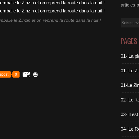
articles 
alle le Zinzin et on reprend la route dans la nuit !
Email
PAGES
01- La pl
01- Le Z
epost
0
01-Le Zin
02- Le "
03- Il est
04- Le Ré