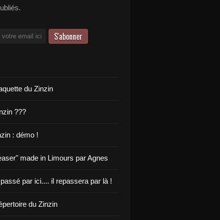
publiés.
aquette du Zinzin
inzin ???
zin : démo !
teaser" made in Limours par Agnes
 passé par ici.... il repassera par là !
pertoire du Zinzin