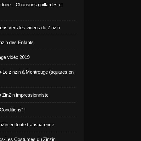
toire....Chansons gaillardes et
iens vers les vidéos du Zinzin
inzin des Enfants
ge vidéo 2019
o-Le zinzin à Montrouge (squares en
o ZinZin impressionniste
Conditions" !
inZin en toute transparence
os-Les Costumes du Zinzin