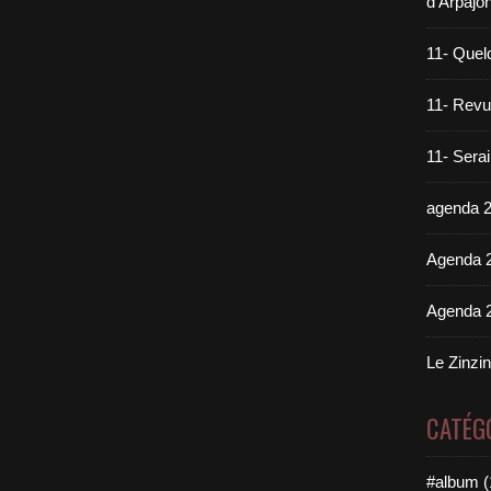
d'Arpajo
11- Quel
11- Revue
11- Sera
agenda 
Agenda 
Agenda 
Le Zinzi
CATÉG
#album (