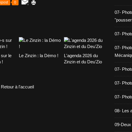
epost
0
07- Phot
"pousser
07- Photo
07- Photo
Mécaniq
sur le
Le Zinzin : la Démo !
L'agenda 2026 du
 !
Zinzin et du Deu'Zio
07- Phot
07- Phot
Retour à l'accueil
07- Photo
08- Les a
09-Deux 