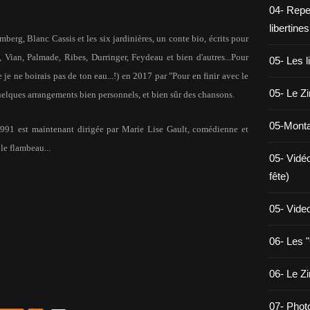
04- Reper
libertines
mberg, Blanc Cassis et les six jardinières, un conte bio, écrits pour
, Vian, Palmade, Ribes, Durringer, Feydeau et bien d'autres...Pour
05- Les l
 je ne boirais pas de ton eau...!) en 2017 par "Pour en finir avec le
05- Le Z
elques arrangements bien personnels, et bien sûr des chansons.
05-Monta
991 est maintenant dirigée par Marie Lise Gault, comédienne et
le flambeau...
05- Vidé
fête)
05- Vide
06- Les "
06- Le Z
07- Phot