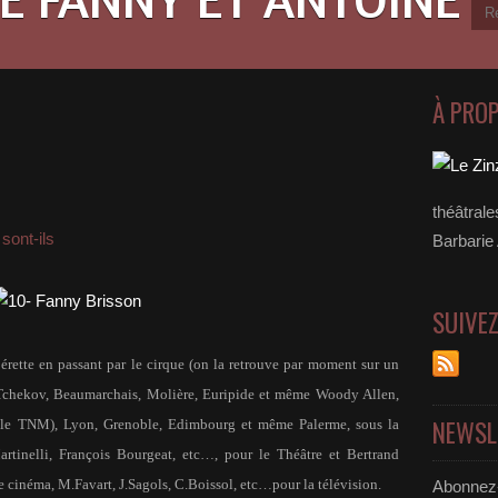
À PRO
théâtral
sont-ils
Barbarie
SUIVE
ette en passant par le cirque (on la retrouve par moment sur un
es) Tchekov, Beaumarchais, Molière, Euripide et même Woody Allen,
NEWSL
e (le TNM), Lyon, Grenoble, Edimbourg et même Palerme, sous la
rtinelli, François Bourgeat, etc…, pour le Théâtre et Bertrand
e cinéma, M.Favart, J.Sagols, C.Boissol, etc…pour la télévision.
Abonnez-