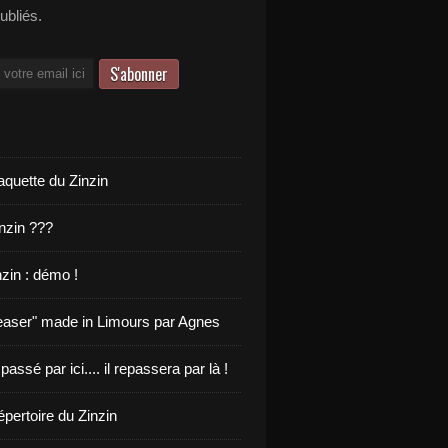
publiés.
aquette du Zinzin
inzin ???
zin : démo !
teaser" made in Limours par Agnes
 passé par ici.... il repassera par là !
pertoire du Zinzin