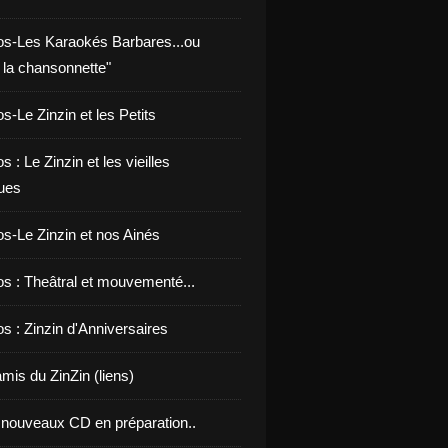
os-Les Karaokés Barbares...ou
 la chansonnette"
s-Le Zinzin et les Petits
s : Le Zinzin et les vieilles
ues
os-Le Zinzin et nos Ainés
os : Theâtral et mouvementé...
s : Zinzin d'Anniversaires
mis du ZinZin (liens)
nouveaux CD en préparation..