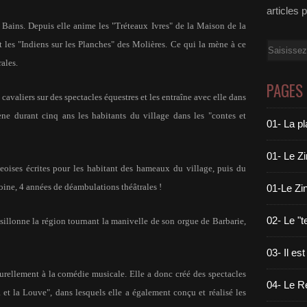
articles 
s Bains. Depuis elle anime les "Tréteaux Ivres" de la Maison de la
t les "Indiens sur les Planches" des Molières. Ce qui la mène à ce
Email
ales.
PAGES
cavaliers sur des spectacles équestres et les entraîne avec elle dans
ne durant cinq ans les habitants du village dans les "contes et
01- La pl
01- Le Z
geoises écrites pour les habitant des hameaux du village, puis du
oine, 4 années de déambulations théâtrales !
01-Le Zin
02- Le "
sillonne la région tournant la manivelle de son orgue de Barbarie,
03- Il est
turellement à la comédie musicale. Elle a donc créé des spectacles
04- Le Ré
et la Louve", dans lesquels elle a également conçu et réalisé les