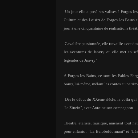
Un jour elle a posé ses valises à Forges le
Culture et des Loisirs de Forges les Bains e
jour à une cinquantaine de réalisations théâtr
Cavalière passionnée, elle travaille avec des 
les aventures de Janvry ou elle met en scè
légendes de Janvry"
A Forges les Bains, ce sont les Fables For
bourg lui-même, mêlant les contes au patrim
Dès le début du XXème siècle, la voilà qui 
"le Zinzin", avec Antoine,son compagnon.
Théâtre, ateliers, musique, amènent tout na
pour enfants : "La Beloboidormant" et "Léa 