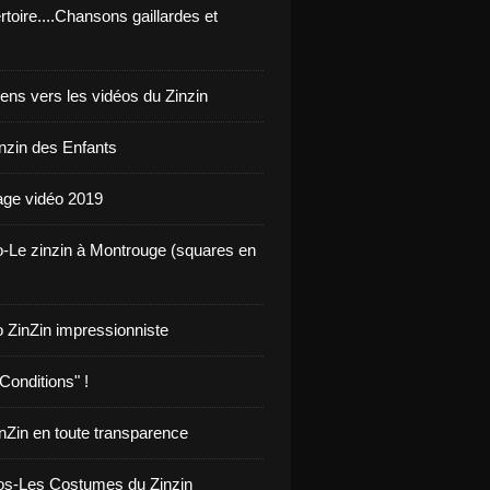
toire....Chansons gaillardes et
iens vers les vidéos du Zinzin
inzin des Enfants
ge vidéo 2019
o-Le zinzin à Montrouge (squares en
o ZinZin impressionniste
Conditions" !
inZin en toute transparence
os-Les Costumes du Zinzin