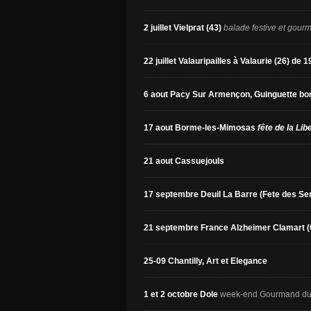
2 juillet Vielprat (43)
balade festive et gour
22 juillet Valauripailles à Valaurie (26) de 19
6 aout Pacy Sur Armençon, Guinguette bo
17 aout Borme-les-Mimosas
fête de la Lib
21 aout Cassuejouls
17 septembre Deuil La Barre (Fete des Se
21
septembre France Alzheimer Clamart (
25-09 Chantilly, Art et Elegance
1 et 2 octobre Dole
week-end Gourmand du