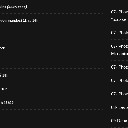
maine
(show case)
07- Phot
"pousser
s gourmandes) 11h à 16h
07- Photo
07- Photo
22h
Mécaniq
07- Phot
à 18h
07- Phot
à 18h
07- Photo
 à 15h30
08- Les a
09-Deux 