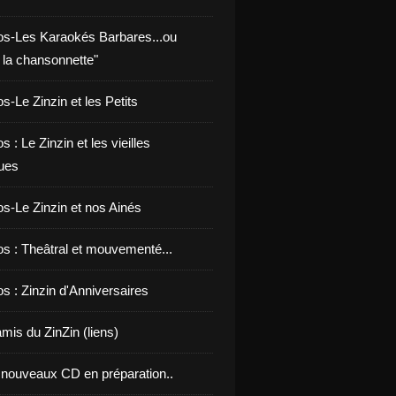
os-Les Karaokés Barbares...ou
 la chansonnette"
s-Le Zinzin et les Petits
s : Le Zinzin et les vieilles
ues
os-Le Zinzin et nos Ainés
os : Theâtral et mouvementé...
s : Zinzin d'Anniversaires
mis du ZinZin (liens)
nouveaux CD en préparation..