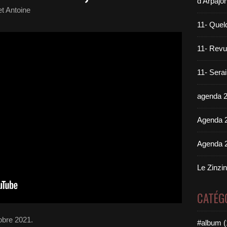
d'Arpajo
t Antoine
11- Quel
11- Revue
11- Sera
agenda 
Agenda 
Agenda 
Le Zinzi
CATÉG
tobre 2021.
#album (