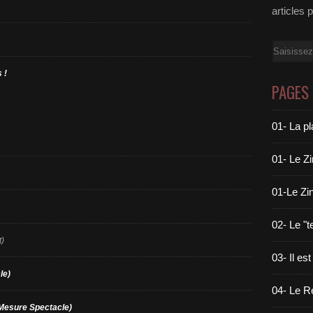
articles 
Email
 !
PAGES
01- La pl
01- Le Z
01-Le Zin
02- Le "
)
03- Il est
le)
04- Le Ré
Mesure Spectacle)