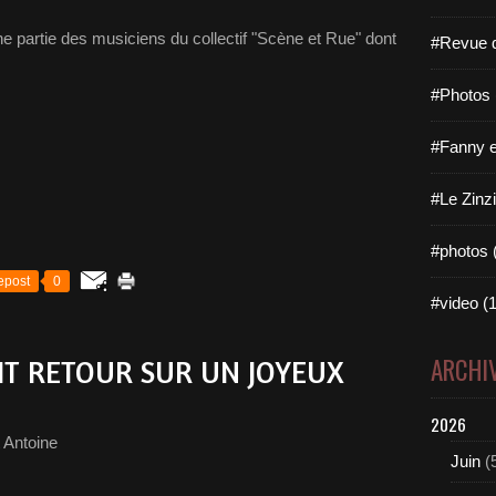
e partie des musiciens du collectif "Scène et Rue" dont
#Revue d
#Photos 
#Fanny e
#Le Zinzi
#photos 
epost
0
#video (1
ARCHI
ETIT RETOUR SUR UN JOYEUX
2026
 Antoine
Juin
(