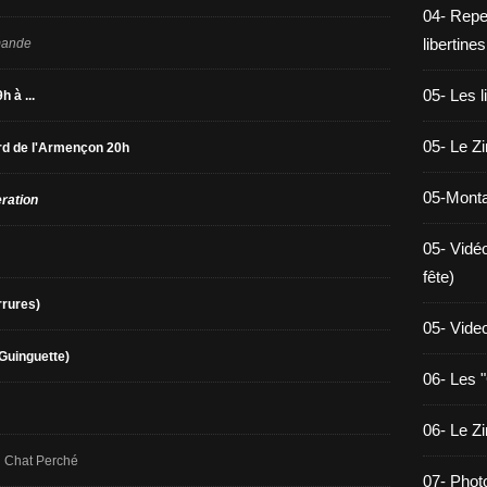
04- Reper
libertines
mande
05- Les l
h à ...
05- Le Z
rd de l'Armençon 20h
05-Monta
eration
05- Vidé
fête)
rrures)
05- Vide
Guinguette)
06- Les "
06- Le Z
 Chat Perché
07- Phot