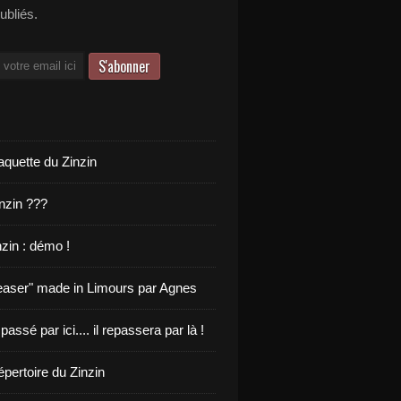
publiés.
aquette du Zinzin
inzin ???
zin : démo !
teaser" made in Limours par Agnes
 passé par ici.... il repassera par là !
pertoire du Zinzin