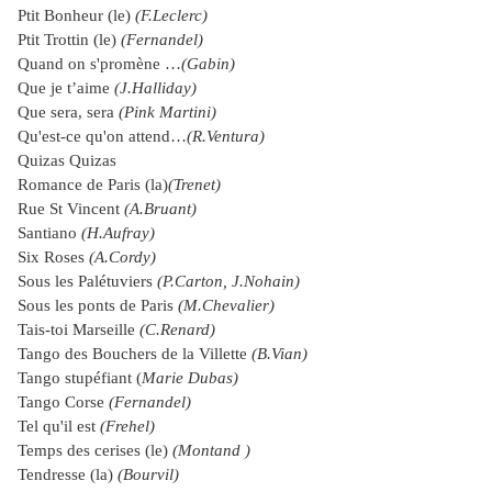
Ptit Bonheur (le)
(F.Leclerc)
Ptit Trottin (le)
(Fernandel)
Quand on s'promène …
(Gabin)
Que je t’aime
(J.Halliday)
Que sera, sera
(Pink Martini)
Qu'est-ce qu'on attend…
(R.Ventura)
Quizas Quizas
Romance de Paris (la)
(Trenet)
Rue St Vincent
(A.Bruant)
Santiano
(H.Aufray)
Six Roses
(A.Cordy)
Sous les Palétuviers
(P.Carton, J.Nohain)
Sous les ponts de Paris
(M.Chevalier)
Tais-toi Marseille
(C.Renard)
Tango des Bouchers de la Villette
(B.Vian)
Tango stupéfiant (
Marie Dubas)
Tango Corse
(Fernandel)
Tel qu'il est
(Frehel)
Temps des cerises (le)
(Montand )
Tendresse (la)
(Bourvil)