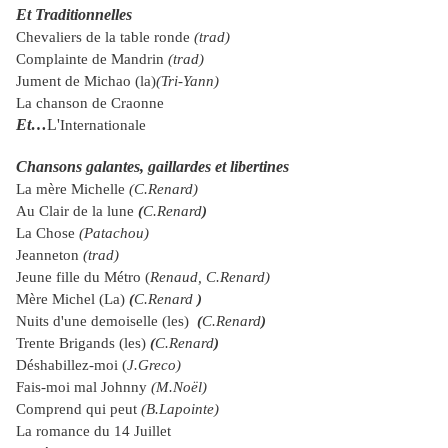
Et Traditionnelles
Chevaliers de la table ronde
(trad)
Complainte de Mandrin
(trad)
Jument de Michao (la)
(Tri-Yann)
La chanson de Craonne
Et…
L'
Internationale
Chansons galantes, gaillardes et libertines
La mère Michelle
(C.Renard)
Au Clair de la lune
(
C.Renard
)
La Chose
(Patachou)
Jeanneton
(trad)
Jeune fille du Métro (
Renaud, C.Renard)
Mère Michel (La)
(
C.Renard
)
Nuits d'une demoiselle (les)
(
C.Renard
)
Trente Brigands (les)
(
C.Renard
)
Déshabillez-moi (
J.Greco)
Fais-moi mal Johnny
(M.Noël)
Comprend qui peut
(B.Lapointe)
La romance du 14 Juillet