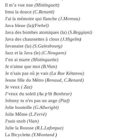
Il m’a vue nue
(Mistinguett)
Irma la douce
(C.Renard)
J'ai la mémoire qui flanche
(J.Moreau)
Java bleue (la)
(Frehel)
Java des bombes atomiques (la) (
S.Reggiani)
Java des chaussettes à clous
(J.Higelin
)
Javanaise (la)
(S.Gainsbourg)
Jazz et
la Java
(le)
(C.Nougaro)
J’en ai marre
(Mistinguette)
Je n'aime que moi
(B.Vian)
Je n'sais pas où je vais
(La Rue Kétanou)
Jeune fille du Métro (
Renaud, C.Renard)
Je veux
( Zaz)
J’veux du soleil
(Au p’tit Bonheur)
Johnny tu n'es pas un ange
(Piaf)
Jolie bouteille
(G.Allwright)
Jolie Môme
(L.Ferré)
J'suis snob
(Vian)
Julie
la Rousse
(R.L.Laforgue)
La Bicyclette
(Y.Montand
)