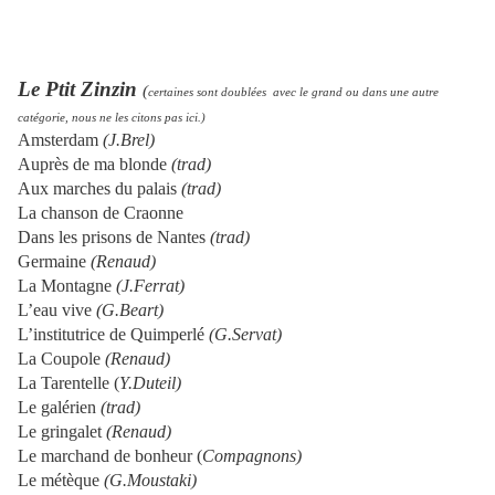
Le Ptit Zinzin
(
certaines sont doublées avec le grand ou dans une autre
catégorie, nous ne les citons pas ici.)
Amsterdam
(J.Brel)
Auprès de ma blonde
(trad)
Aux marches du palais
(trad)
La chanson de Craonne
Dans les prisons de Nantes
(trad)
Germaine
(Renaud)
La Montagne
(J.Ferrat)
L’eau vive
(G.Beart)
L’institutrice de Quimperlé
(G.Servat)
La Coupole
(Renaud)
La Tarentelle (
Y.Duteil)
Le galérien
(trad)
Le gringalet
(Renaud)
Le marchand de bonheur (
Compagnons)
Le métèque
(G.Moustaki)