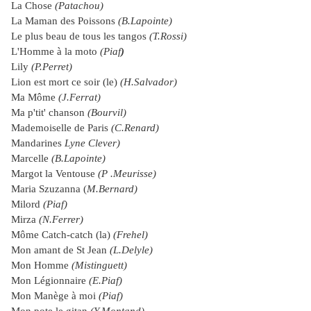
La Chose
(Patachou)
La Maman des Poissons
(B.Lapointe)
Le plus beau de tous les tangos
(T.Rossi)
L'Homme à la moto
(Piaf
)
Lily
(P.Perret)
Lion est mort ce soir (le)
(H.Salvador)
Ma Môme
(J.Ferrat)
Ma p'tit' chanson
(Bourvil)
Mademoiselle de Paris
(C.Renard)
Mandarines
Lyne Clever)
Marcelle
(B.Lapointe)
Margot
la Ventouse
(P .Meurisse)
Maria Szuzanna (
M.Bernard)
Milord
(Piaf)
Mirza
(N.Ferrer)
Môme Catch-catch (la)
(Frehel)
Mon amant de St Jean
(L.Delyle)
Mon Homme
(Mistinguett)
Mon Légionnaire
(E.Piaf)
Mon Manège à moi
(Piaf)