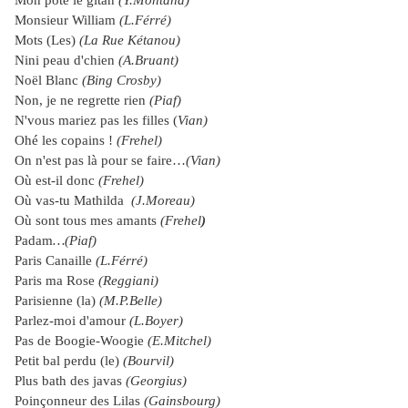
Mon pote le gitan
(Y.Montand)
Monsieur William
(L.Férré)
Mots (Les)
(La Rue Kétanou)
Nini peau d'chien
(A.Bruant)
Noël Blanc
(Bing Crosby)
Non, je ne regrette rien
(Piaf)
N'vous mariez pas les filles (
Vian)
Ohé les copains !
(Frehel)
On n'est pas là pour se faire…
(Vian)
Où est-il donc
(Frehel)
Où vas-tu Mathilda
(J.Moreau)
Où sont tous mes amants
(Frehel
)
Padam
…(Piaf)
Paris Canaille
(L.Férré)
Paris ma Rose
(Reggiani)
Parisienne (la)
(M.P.Belle)
Parlez-moi d'amour
(L.Boyer)
Pas de Boogie-Woogie
(E.Mitchel)
Petit bal perdu (le)
(Bourvil)
Plus bath des javas
(Georgius)
Poinçonneur des Lilas
(Gainsbourg)