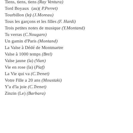
Tiens, tiens, tiens
(Ray Ventura)
Tord Boyaux (au)(
P.Perret)
Tourbillon (le
)
(J.Moreau)
Tous les garçons et les filles
(F. Hardi)
Trois petites notes de musique
(Y.Montand)
Tu verras (
C.Nougaro)
Un gamin d'Paris
(Montand)
La Valse à Dédé de Montmartre
Valse à 1000 temps
(Brel)
Valse jaune (la)
(Vian)
Vie en rose
(la) (
Piaf)
La Vie qui va
(C.Trenet)
Votre Fille a 20 ans
(Moustaki)
Y'a d'la joie
(C.Trenet)
Zinzin (Le)
(Barbara)