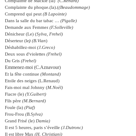
Complainte de Mackie (la)
(C.Renard)
Complainte du phoque.(la).(
(Beaudommage)
Comprend qui peut
(B Lapointe)
Dans la salle du bar tabac …
(Pigalle)
Demande aux Femme
s (F.Solleville)
Dénicheur (Le) (
Sylva, Frehel)
Déserteur (le
)
(B.Vian
)
Déshabillez-moi
(J.Greco)
Deux sous d'violettes
(Frehel)
Du Gris
(Frehel)
Emmenez-moi (C.Aznavour)
Et la fête continue
(Montand)
Etoile des neiges (L.Renaud)
Fais-moi mal Johnny (
M.Noël)
Fiacre (le)
(Y.Guibert)
Fils père
(M.Bernard)
Foule (la)
(Piaf)
Frou-Frou
(B.Sylva)
Grand Frisé (le)
Damia)
Il est 5 heures, paris s’éveille
(J.Dutronc)
Il est libre Max
(H. Christiani)