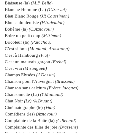
Biaiseuse (la)
(M.P. Belle
)
Blanche Hermine (La)
(G.Servat)
Bleu Blanc Rouge
(JR Caussimon)
Blouse du dentiste
(H.Salvador)
Bohème (la)
(C.Aznavour)
Boire un petit coup
(M.Simon)
Bricoleur (le)
(Patachou)
C’est si bon (
Montand, Armstrong)
C'est à Hambourg
(Piaf)
C'est un mauvais garçon
(Frehel)
C'est vrai
(Mistinguett)
Champs Elysées
(J.Dassin)
Chanson pour l'Auvergnat
(Brassens)
Chanson sans calcium
(Frères Jacques)
Chansonnette (La)
(Y.Montand)
Chat Noir
(Le) (A.Bruant)
Cinématographe (le)
(Vian)
Comédiens (les)
(Aznavour)
Complainte de
la Butte
(la)
(C.Renard)
Complainte des filles de joie
(Brassens)