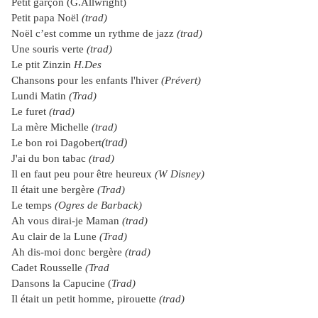
Petit garçon (G.Allwright)
Petit papa Noël
(trad)
Noël c’est comme un rythme de jazz
(trad)
Une souris verte
(trad)
Le ptit Zinzin
H.Des
Chansons pour les enfants l'hiver
(Prévert)
Lundi Matin
(Trad)
Le furet
(trad)
La mère Michelle
(trad)
(trad)
Le bon roi Dagobert
J'ai du bon tabac
(trad)
Il en faut peu pour être heureux
(W Disney)
Il était une bergère
(Trad)
Le temps
(Ogres de Barback)
Ah vous dirai-je Maman
(trad)
Au clair de
la Lune
(Trad)
Ah dis-moi donc bergère
(trad)
Cadet Rousselle
(Trad
Dansons la Capucine (
Trad)
Il était un petit homme, pirouette
(trad)