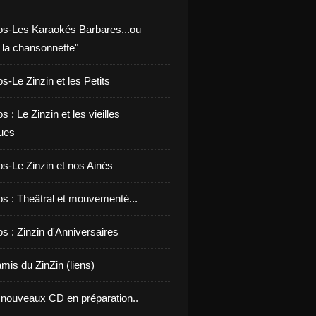
os-Les Karaokés Barbares...ou
 la chansonnette"
s-Le Zinzin et les Petits
s : Le Zinzin et les vieilles
ues
os-Le Zinzin et nos Ainés
os : Theâtral et mouvementé...
s : Zinzin d'Anniversaires
mis du ZinZin (liens)
nouveaux CD en préparation..