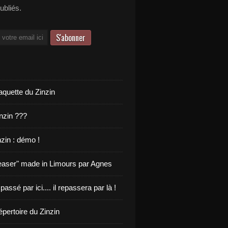
publiés.
aquette du Zinzin
inzin ???
zin : démo !
teaser" made in Limours par Agnes
 passé par ici.... il repassera par là !
pertoire du Zinzin