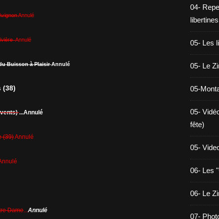
04- Reper
 Avignon
Annulé
libertines
Rivière
Annulé
05- Les l
u Buisson à Plaisir
Annulé
05- Le Z
 (38)
05-Monta
05- Vidé
Events)
...Annulé
fête)
 (39)
Annulé
05- Vide
Annulé
06- Les "
06- Le Z
tre Dame
...
Annulé
07- Phot