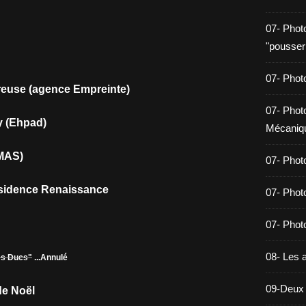
07- Phot
"pousser
07- Photo
euse (agence Empreinte)
07- Photo
y (Ehpad)
Mécaniq
(MAS)
07- Phot
esidence Renaissance
07- Phot
07- Photo
08- Les a
es Ducs"
...Annulé
09-Deux 
de Noël