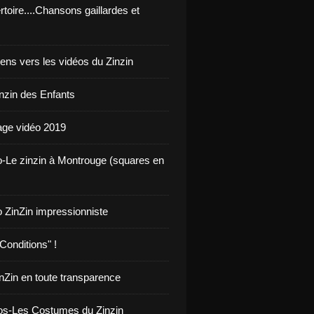
toire....Chansons gaillardes et
iens vers les vidéos du Zinzin
inzin des Enfants
ge vidéo 2019
o-Le zinzin à Montrouge (squares en
o ZinZin impressionniste
Conditions" !
inZin en toute transparence
os-Les Costumes du Zinzin