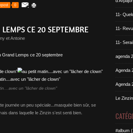
d'Arpajo
epost
0
11- Quel
D LEMPS CE 20 SEPTEMBRE
11- Revue
ny et Antoine
11- Sera
agenda 
Agenda 
Agenda 
tin....avec un "lâcher de clown"
Le Zinzi
ette journée un peu spéciale...masquée bien sûr, se
is dans laquelle le Zinzin s'est senti bien.
CATÉG
#album (