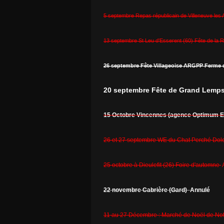
5 septembre Repas républicain de Villeneuve les
13 septembre St Leu d'Esserent (60) Fête de la 
26 septembre Fête Villageoise ARGPP Ferme d
20 septembre Fête de Grand Lemps
15 Octobre Vincennes (agence Optimum 
26 et 27 septembre WE du Chat Perché Dole
25 octobre à Dieulefit (26) Foire d'automne
22 novembre Cabrière (Gard)
Annulé
11 au 27 Décembre : Marché de Noël de No