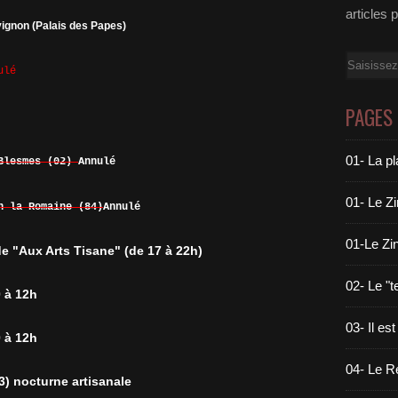
articles 
gnon (Palais des Papes)
Email
ulé
PAGES
01- La pl
 Blesmes (02)
Annulé
01- Le Z
n la Romaine (84)
Annulé
01-Le Zin
 de "Aux Arts Tisane" (de 17 à 22h)
02- Le "
0 à 12h
03- Il est
0 à 12h
04- Le Ré
3) nocturne artisanale