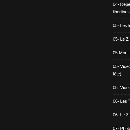
04- Reper
libertines
05- Les l
05- Le Z
05-Monta
05- Vidé
fête)
05- Vide
06- Les "
06- Le Z
07- Phot