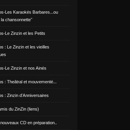
os-Les Karaokés Barbares...ou
 la chansonnette"
s-Le Zinzin et les Petits
s : Le Zinzin et les vieilles
ues
os-Le Zinzin et nos Ainés
os : Theâtral et mouvementé...
s : Zinzin d'Anniversaires
mis du ZinZin (liens)
nouveaux CD en préparation..