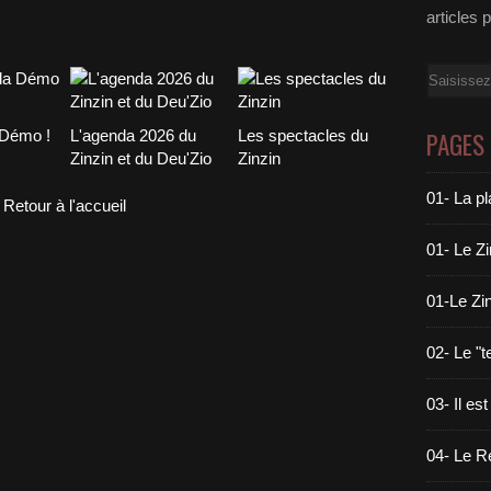
articles 
Email
a Démo !
L'agenda 2026 du
Les spectacles du
PAGES
Zinzin et du Deu'Zio
Zinzin
01- La pl
Retour à l'accueil
01- Le Z
01-Le Zin
02- Le "
03- Il est
04- Le Ré