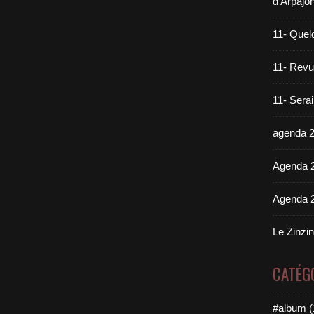
d'Arpajo
11- Quel
11- Revue
11- Sera
agenda 
Agenda 
Agenda 
Le Zinzi
CATÉG
#album (