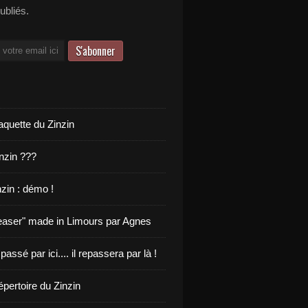
publiés.
aquette du Zinzin
inzin ???
zin : démo !
teaser" made in Limours par Agnes
 passé par ici.... il repassera par là !
pertoire du Zinzin