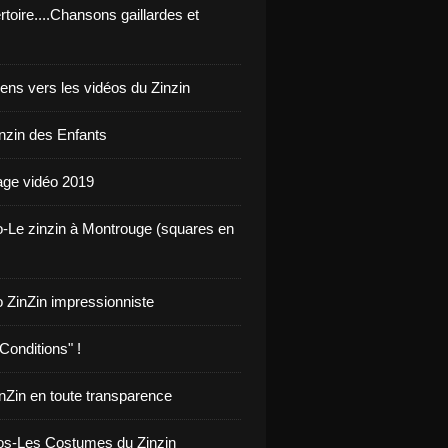
toire....Chansons gaillardes et
iens vers les vidéos du Zinzin
inzin des Enfants
ge vidéo 2019
o-Le zinzin à Montrouge (squares en
o ZinZin impressionniste
Conditions" !
inZin en toute transparence
os-Les Costumes du Zinzin