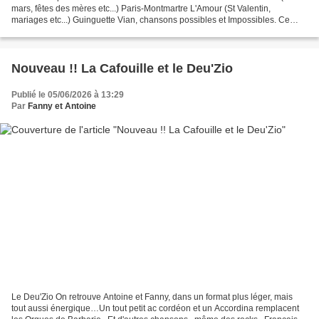
mars, fêtes des mères etc...) Paris-Montmartre L'Amour (St Valentin,
mariages etc...) Guinguette Vian, chansons possibles et Impossibles. Ce
dernier spectacle est proposé, soit sous...
Nouveau !! La Cafouille et le Deu'Zio
Publié le 05/06/2026 à 13:29
Par
Fanny et Antoine
Le Deu'Zio On retrouve Antoine et Fanny, dans un format plus léger, mais
tout aussi énergique…Un tout petit ac cordéon et un Accordina remplacent