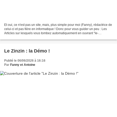
Et oui, ce n'est pas un site, mais, plus simple pour moi (Fanny), rédactrice de
celui-ci et pas fière en informatique ! Donc pour vous guider un peu : Les
Articles sur lesquels vous tombez automatiquement en ouvrant "le-
zinzin.net" sont les actualités...
Le Zinzin : la Démo !
Publié le 06/06/2026 à 16:16
Par
Fanny et Antoine