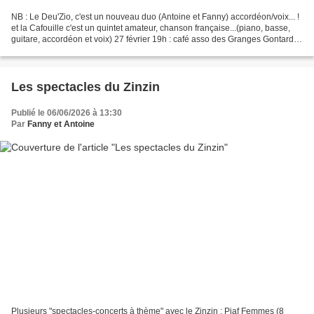
NB : Le Deu'Zio, c'est un nouveau duo (Antoine et Fanny) accordéon/voix... !
et la Cafouille c'est un quintet amateur, chanson française...(piano, basse,
guitare, accordéon et voix) 27 février 19h : café asso des Granges Gontardes
La Cafouille quintet...
Les spectacles du Zinzin
Publié le 06/06/2026 à 13:30
Par
Fanny et Antoine
Plusieurs "spectacles-concerts à thème" avec le Zinzin : Piaf Femmes (8