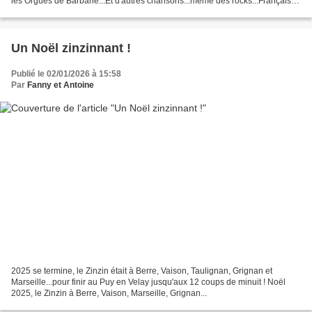
les Orgues de Barbarie...Et d'autres chansons...même des rocks...Français !
La Cafouille Groupe composite,...
Un Noël zinzinnant !
Publié le 02/01/2026 à 15:58
Par
Fanny et Antoine
2025 se termine, le Zinzin était à Berre, Vaison, Taulignan, Grignan et
Marseille...pour finir au Puy en Velay jusqu'aux 12 coups de minuit ! Noël
2025, le Zinzin à Berre, Vaison, Marseille, Grignan...